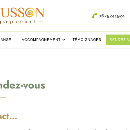
0675241924
sson
DANSE !
ACCOMPAGNEMENT
TÉMOIGNAGES
RENDEZ-
ndez-vous
act…