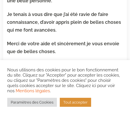
une belle personne.
Je tenais à vous dire que j’ai été ravie de faire
connaissance, d’avoir appris
plein de belles choses
qui me font avancées.
Merci de votre aide et sincèrement je vous envoie
que de belles choses.
Cordialement
Nous utilisons des cookies pour le bon fonctionnement
du site. Cliquez sur "Accepter" pour accepter les cookies,
Nathalie B.,Dordogne
ou cliquez sur "Paramètres des cookies" pour choisir
quels cookies accepter sur le site. Cliquez ici pour voir
nos
Mentions légales
.
Paramètres des Cookies
Tout accepter
© 2026 -
Ghislaine Busson
-
Mentions légales